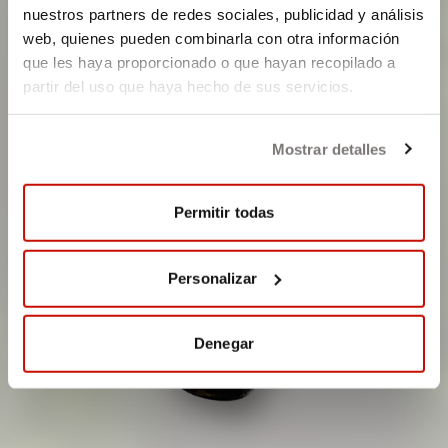
nuestros partners de redes sociales, publicidad y análisis
ES BUENA
web, quienes pueden combinarla con otra información
que les haya proporcionado o que hayan recopilado a
PARA EL CAMPO
partir del uso que haya hecho de sus servicios.
Mostrar detalles
PORQUE HEMOS RECULTIVADO
135.000 M
2
Permitir todas
DE TERRENO
Personalizar
Denegar